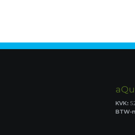
aQue
KVK:
5
BTW-