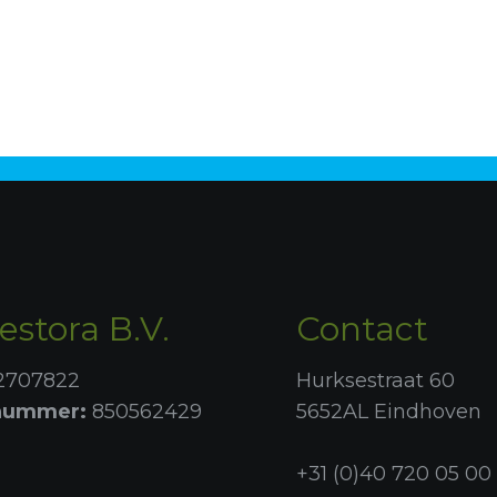
stora B.V.
Contact
2707822
Hurksestraat 60
nummer
:
85056
2429
5652AL Eindhoven
+31 (0)40 720 05 00